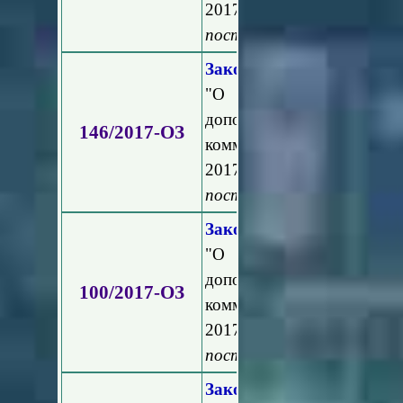
2017 год и на плановый 
постановлением Мособлду
Закон Московской облас
"О внесении изменений
дополнительных мероп
146/2017-ОЗ
коммунального хозяйства
2017 год и на плановый п
постановлением Мособлду
Закон Московской облас
"О внесении изменений
дополнительных мероп
100/2017-ОЗ
коммунального хозяйства
2017 год и на плановый 
постановлением Мособлду
Закон Московской област