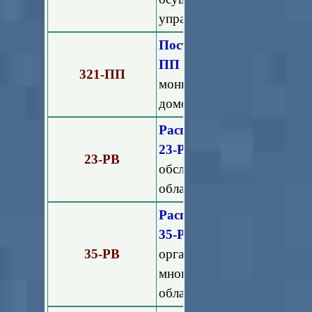
управлению многоквартир
Постановление Правите
ПП
"О внесении изме
321-ПП
мониторинга техническ
домов, расположенных на 
Распоряжение Министе
23-РВ
"Об утвержде
23-РВ
обслуживания лифтов в м
области"
Распоряжение Министе
35-РВ
"Об утверждении
35-РВ
организаций, осу
многоквартирными дом
области"