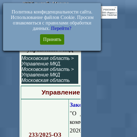
ЖКХ-онлайн.Москва
Политика конфиденциальности сайта.
Использование файлов Cookie. Просим
ознакомиться с правилами обработки
данных.
Перейти?
Документы
Принять
Московская область-
управление МКД
Московская область
>
Управление МКД.
Московская область
>
Управление МКД
Московская область
Управление МКД. Документы
Закон Московской обла
"О дополнительных мер
коммунального хозяйства
2026 год и на плановый 
233/2025-ОЗ