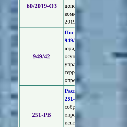
60/2019-ОЗ
дополнительных мероп
коммунального хозяйства
2019 год и на плановый пе
Постановление Прави
949/42
.
"Об утверждении 
юридических лиц и инд
949/42
осуществляющих предпр
управлению многокварти
территории Московской о
определенной категории р
Распоряжение Министе
251-РВ
"Об утвержде
собраний собственников п
251-РВ
опроса и информиро
использованием Единой