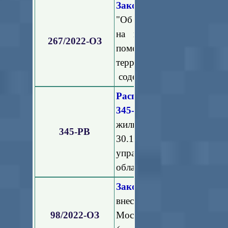
Закон Московской облас
"Об определении состава 
на праве общей долево
267/2022-ОЗ
помещений в многоквар
территории Московской
содержанием общего иму
Распоряжение Министе
345-РВ
"О внесении измен
жилищно-коммунального 
345-РВ
30.10.2015 № 255-РВ "
управлению многоквар
области"
Закон Московской облас
внесении изменений в З
98/2022-ОЗ
Московской области об а