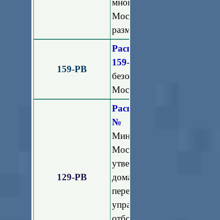
многоквартирных домо
Московской области" (вм
размещения на стендах в 
Распоряжение Министе
159-РВ
"Об утвержден
159-РВ
безопасности в многок
Московской области"
Распоряжение Минист
№129-РВ
"О внесени
Министерства жилищ
Московской области 
утверждении стандартов
129-РВ
домами в Московской обл
переходу многоквартир
управление на территори
отбора специализирован