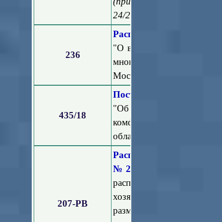
(принят постановление
24/26-П)
Распоряжение Госжилин
"О внесении изменений в 
236
многоквартирных домов
Московской области"
Постановление Правител
"Об утверждении ста
435/18
комфортности прожива
области"
Распоряжение Минист
№207-РВ
"О внесении
распоряжению Министе
хозяйства Московской о
207-РВ
размещении информа