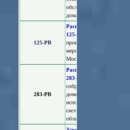
обслуживанию лифтового
домах, расположенных на 
Распоряжение Министе
125-РВ
"Об утвержден
125-РВ
проведению противопа
мероприятий в многокв
Московской области"
Распоряжение Министе
283-РВ
"О внесении изме
собраний собственнико
283-РВ
доме, опроса и информ
использованием Единой
системы жилищно-комму
области"
Закон Московской област