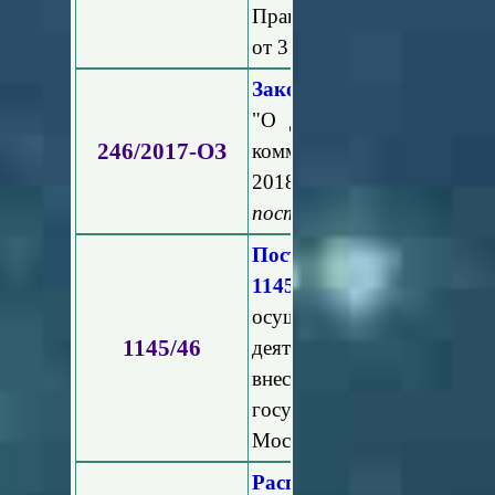
Правительства Московской
от 31.03.2016 № 249/10".
Закон Московской облас
"О дополнительных мер
246/2017-ОЗ
коммунального хозяйства
2018 год и на плановый 
постановлением Мособлду
Постановление Прави
1145/46
"Об утвержд
осуществления лицензионн
1145/46
деятельности по управл
внесении изменений
государственного жил
Московской области"
Распоряжение Министе