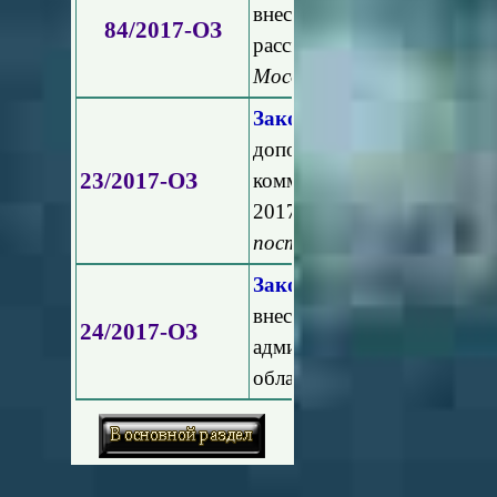
внесении изменений в
84/2017-ОЗ
рассмотрении обращений
Мособлдумы от 25.05.201
Закон Московской област
дополнительных мероп
23/2017-ОЗ
коммунального хозяйства
2017 год и на плановый 
постановлением Мособлду
Закон Московской област
внесении изменений в 
24/2017-ОЗ
административно-террит
области"