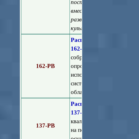
постановлением Мособл
вместе с "Перечнем д
развитию жилищно-комму
культурной сферы Московс
Распоряжение Министе
162-РВ.
"О внесении изме
собраний собственников п
162-РВ
опроса и информиро
использованием Единой
системы жилищно-комму
области"
Распоряжение Министе
137-РВ
"Об утвержд
квалификационный экзам
137-РВ
на получение квалификаци
осуществления предпри