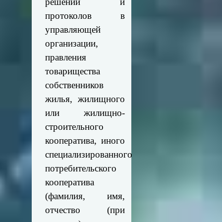
решений и
протоколов в
управляющей
организации,
правления
товарищества
собственников
жилья, жилищного
или жилищно-
строительного
кооператива, иного
специализированного
потребительского
кооператива
(фамилия, имя,
отчество (при