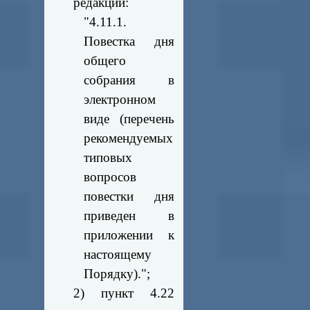
редакции:
"4.11.1.
Повестка дня
общего
собрания в
электронном
виде (перечень
рекомендуемых
типовых
вопросов
повестки дня
приведен в
приложении к
настоящему
Порядку).";
2) пункт 4.22