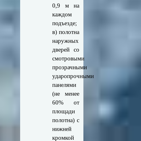
0,9 м на
каждом
подъезде;
в) полотна
наружных
дверей со
смотровыми
прозрачными
ударопрочными
панелями
(не менее
60% от
площади
полотна) с
нижней
кромкой