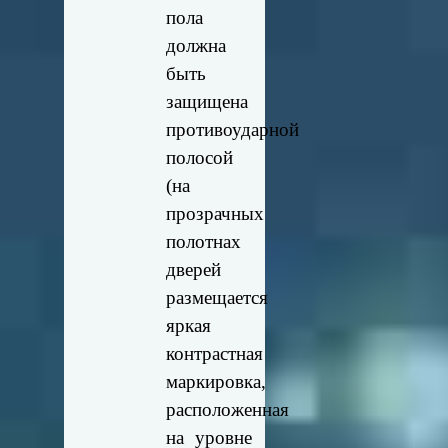
пола
должна
быть
защищена
противоударной
полосой
(на
прозрачных
полотнах
дверей
размещается
яркая
контрастная
маркировка,
расположенная
на уровне