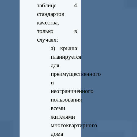
таблице 4
стандартов
качества,
только в
случаях:
а) крыша
планируется
для
преимущественного
и
неограниченного
пользования
всеми
жителями
многоквартирного
дома