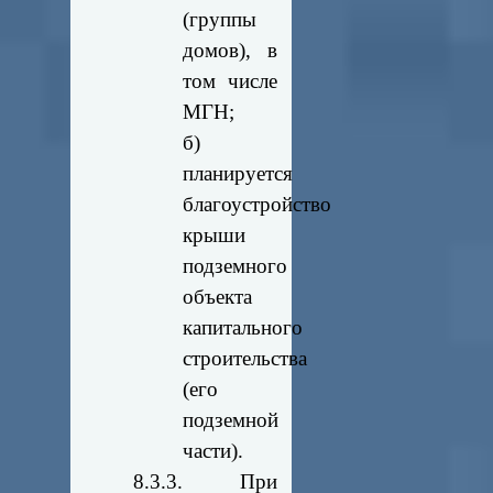
(группы
домов), в
том числе
МГН;
б)
планируется
благоустройство
крыши
подземного
объекта
капитального
строительства
(его
подземной
части).
8.3.3. При