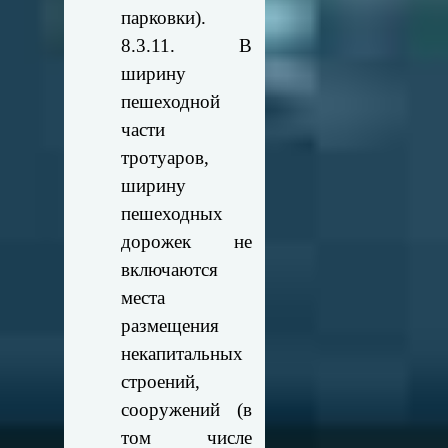
парковки).
8.3.11. В
ширину
пешеходной
части
тротуаров,
ширину
пешеходных
дорожек не
включаются
места
размещения
некапитальных
строений,
сооружений (в
том числе