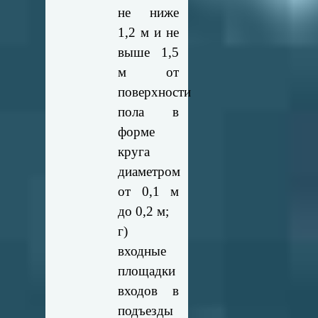
не ниже
1,2 м и не
выше 1,5
м от
поверхности
пола в
форме
круга
диаметром
от 0,1 м
до 0,2 м;
г)
входные
площадки
входов в
подъезды