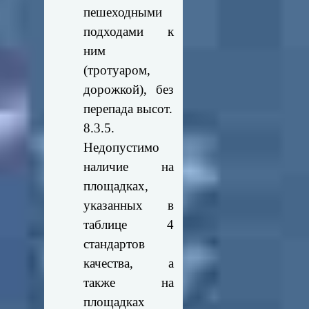
пешеходными
подходами к
ним
(тротуаром,
дорожкой), без
перепада высот.
8.3.5.
Недопустимо
наличие на
площадках,
указанных в
таблице 4
стандартов
качества, а
также на
площадках