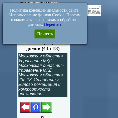
ЖКХ-онлайн.Москва
Политика конфиденциальности сайта.
Использование файлов Cookie. Просим
ознакомиться с правилами обработки
данных.
Перейти?
8. Благоустройство
Принять
территорий
многоквартирных
домов (435-18)
Московская область
>
Управление МКД.
Московская область
>
Управление МКД
Московская область
>
435-18. Стандарты
жилого помещения и
комфортности
проживания