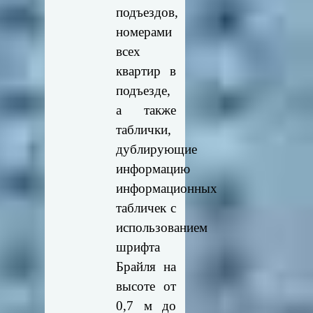
подъездов,
номерами
всех
квартир в
подъезде,
а также
таблички,
дублирующие
информацию
информационных
табличек с
использованием
шрифта
Брайля на
высоте от
0,7 м до