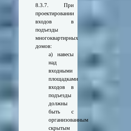
8.3.7. При
проектировании
входов в
подъезды
многоквартирных
домов:
а) навесы
над
входными
площадками
входов в
подъезды
должны
быть с
организованным
скрытым