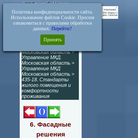
ЖКХ-онлайн.Москва
Политика конфиденциальности сайта.
Использование файлов Cookie. Просим
ознакомиться с правилами обработки
данных.
Перейти?
6. Фасадные
Принять
решения (435-18)
Московская область
>
Управление МКД.
Московская область
>
Управление МКД
Московская область
>
435-18. Стандарты
жилого помещения и
комфортности
проживания
6. Фасадные
решения