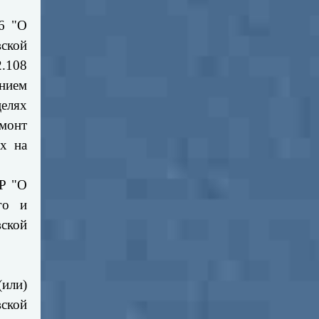
36 "О
ской
.108
нием
целях
емонт
х на
-Р "О
го и
вской
(или)
вской