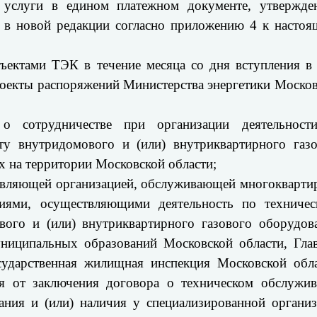
 услуги в едином платежном документе, утвержде
о в новой редакции согласно приложению 4 к насто
ъектами ТЭК в течение месяца со дня вступления в
роекты распоряжений Министерства энергетики Моско
о сотрудничестве при организации деятельност
у внутридомового и (или) внутриквартирного газо
 на территории Московской области;
авляющей организацией, обслуживающей многокварт
циями, осуществляющими деятельность по техничес
ого и (или) внутриквартирного газового оборудов
униципальных образований Московской области, Гл
сударственная жилищная инспекция Московской обл
ля от заключения договора о техническом обслужи
ания и (или) наличия у специализированной органи