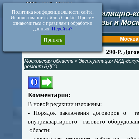
ЖКХ-онлайн.Москва
Политика конфиденциальности сайта.
Документы жилищно-ко
Использование файлов Cookie. Просим
Москвы и Моск
ознакомиться с правилами обработки
данных.
Перейти?
Первая
Москва
Принять
290-Р. Дог
Московская область
>
Эксплуатация МКД-доку
ремонт ВДГО
Комментарии:
В новой редакции изложены:
- Порядок заключения договоров о те
внутриквартирного газового оборудован
области;
- предельная стоимость работ по обсл