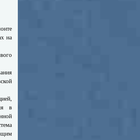
онте
ах на
вого
ания
вской
ией,
ия в
нной
тема
яющим