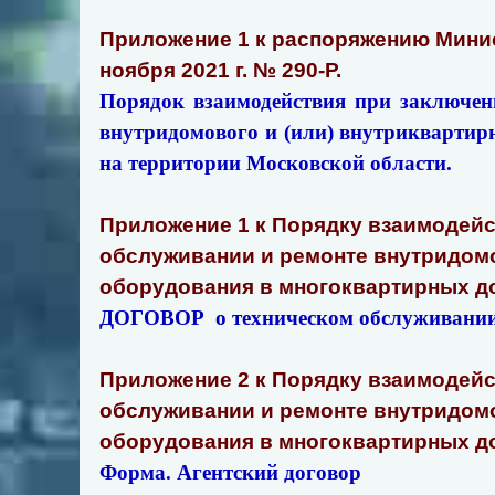
Приложение 1 к распоряжению Минис
ноября 2021 г. № 290-Р.
Порядок взаимодействия при заключен
внутридомового и (или) внутриквартир
на территории Московской области.
Приложение 1 к Порядку взаимодейс
обслуживании и ремонте внутридомо
оборудования в многоквартирных д
ДОГОВОР о техническом обслуживании 
Приложение 2 к Порядку взаимодейс
обслуживании и ремонте внутридомо
оборудования в многоквартирных до
Форма. Агентский договор