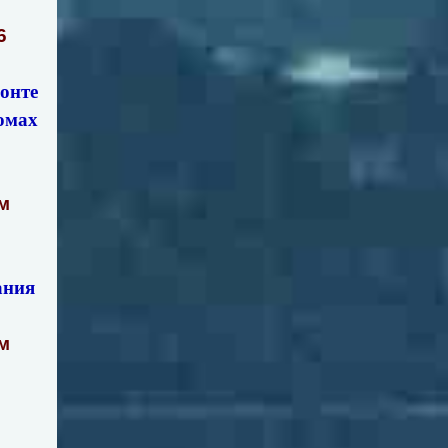
6
онте
омах
м
ания
м