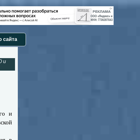
 сайта
О и
го и
ской
ия в