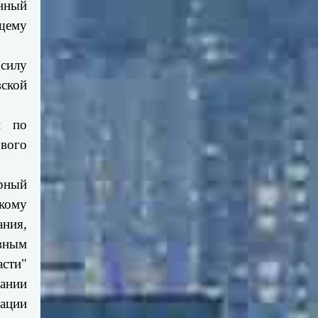
нный
ящему
 силу
вской
и по
вого
ирный
кому
ания,
авным
асти"
вании
зации