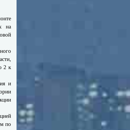
онте
х на
новой
ного
сти,
ю 2 к
ния и
ории
кции
ацией
ом по