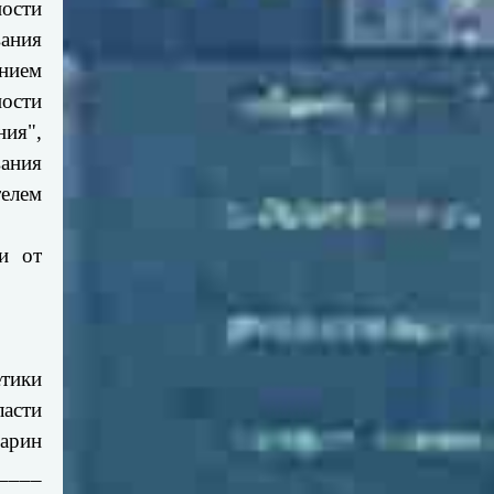
ности
вания
нием
ности
ния",
ания
елем
и от
етики
ласти
арин
____