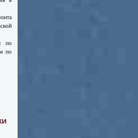
онта
ской
й по
м по
КИ