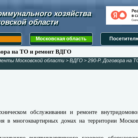
ммунального хозяйства 
овской области
Московская область
Посетителю
овора на ТО и ремонт ВДГО
менты Московской области
>
ВДГО
>
290-Р. Договора на Т
хническом обслуживании и ремонте внутридомово
ия в многоквартирных домах на территории Москов
уживанию внутриквартирного газового оборудован