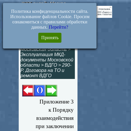
ЖКХ-онлайн.Москва
Политика конфиденциальности сайта.
Использование файлов Cookie. Просим
ознакомиться с правилами обработки
данных.
Перейти?
Оферта к договору о
Принять
ТО ВДГО МКД
Московская область
>
Эксплуатация МКД-
документы Московской
области
>
ВДГО
>
290-
Р. Договора на ТО и
ремонт ВДГО
Приложение 3
к Порядку
взаимодействия
при заключении