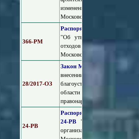
изменений в Положение о
Московской области"
Распоряжение Минэкологии
"Об утверждении Порядка 
366-РМ
отходов
(в том числе их раз
Московской области"
Закон Московской области о
внесении изменений в За
28/2017-ОЗ
благоустройстве в Московско
области "Кодекс Московской
правонарушениях"
Распоряжение Министерст
24-РВ
"Об утверждении Ме
24-РВ
организации и проведению
Московской области"