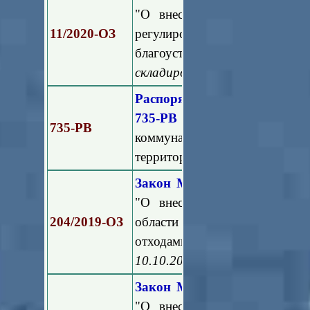
"О внесении изменения в З
11/2020-ОЗ
регулировании дополнит
благоустройства в Моско
складирования снега)
Распоряжение Министерст
735-РВ
"Об утверждении но
735-РВ
коммунальных отходов для и
территории Московской облас
Закон Московской области 
"О внесении изменений в н
204/2019-ОЗ
области в сфере обращени
отходами"
(принят пост
10.10.2019 № 26/95-П)
Закон Московской области 
"О внесении изменений в З