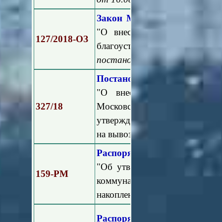
Закон Московской области 
"О внесении изменений в З
127/2018-ОЗ
благоустройстве в Мос
постановлением Мособлдумы о
Постановление Правительств
"О внесении изменения в п
327/18
Московской области от 
утверждении норм накоплени
на вывоз мусора на территори
Распоряжение Минэкологии 
"Об утверждении Временного
159-РМ
коммунальных отходов (в
накопления) на территории Мо
Распоряжение Министерст