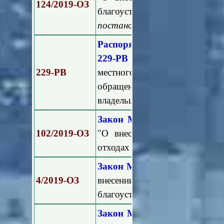
124/2019-ОЗ
благоустройстве в Моско
постановлением Мособлдумы о
Распоряжение Министерст
229-РВ
"Об утверждении Регл
229-РВ
местного самоуправления, 
обращению с твердыми к
владельца индивидуального жи
Закон Московской области 
102/2019-ОЗ
"О внесении изменения в З
отходах производства и потре
Закон Московской области о
4/2019-ОЗ
внесении изменений в За
благоустройстве в Московской
Закон Московской области о