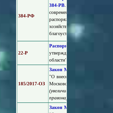
384-РВ
. "Об отдельных воп
современной городской среды
384-РФ
распоряжения Министерст
хозяйства Московской облас
благоустройстве дворовых тер
Распоряжение Минэнерго М
22-Р
утверждении норм освеще
области"
Закон Московской области о
"О внесении изменений в Зак
185/2017-ОЗ
Московской области об админ
(увеличиваются штрафные с
правонарушения в сфере благ
Закон Московской области о