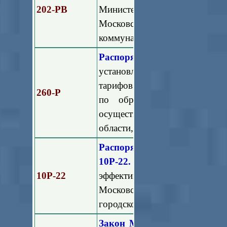
202-РВ
Министерства жилищно-
Московской области в сф
коммунальными отходами"
Распоряжение Мособлкомцен
установлении долгосрочны
тарифов и установлении пред
260-Р
по обращению с твердыми
осуществляющих деятельнос
области, на 2021-2023 годы"
Распоряжение Минблагоуст
10Р-22.
"Об утверждении мет
10Р-22
эффективности деятельност
Московской области в рамк
городской среды в Московской
Закон Московской области 