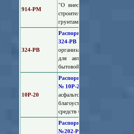
"О внесении изменений в П
914-РМ
строительства, сноса здани
грунтами, на территории Моск
Распоряжение Министерст
324-РВ
"Об утверждении Ме
324-РВ
организации экопункта на т
для автоматического прием
бытовой химии в обмен на во
Распоряжение Минблагоус
№10Р-20
"Об утверждении М
10Р-20
асфальтового покрытия
благоустройства дворовых
средств бюджета Московской о
Распоряжение Министерс
№202-РВ
"О внесении измене