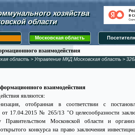
ммунального хозяйства 
овской области
Московская область
Посетителю
ормационного взаимодействия
ская область
>
Управление МКД Московская область
>
326
информационного взаимодействия
ействия являются:
изация, отобранная в соответствии с постановл
и от 17.04.2015 № 265/13 "О целесообразности закл
у Правительством Московской области и организ
 открытого конкурса на право заключения инвестици