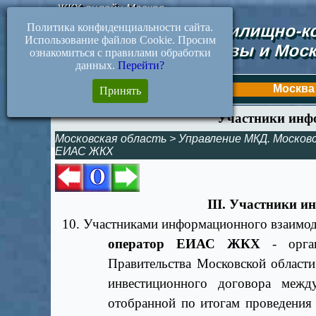
ЖКХ-онлайн.Москва
Политика конфиденциальности сайта.
Документы жилищно-ко
Использование файлов Cookie. Просим
Москвы и Моск
ознакомиться с правилами обработки
данных.
Перейти?
Первая
Москва
Принять
Участники инф
Московская область
>
Управление МКД. Москов
ЕИАС ЖКХ
III. Участники 
10. Участниками информационного взаимод
оператор ЕИАС ЖКХ
- орган
Правительства Московской област
инвестиционного договора межд
отобранной по итогам проведения