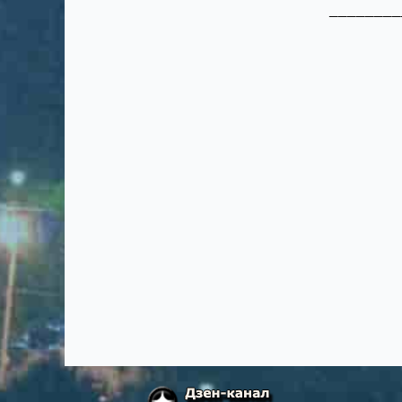
________