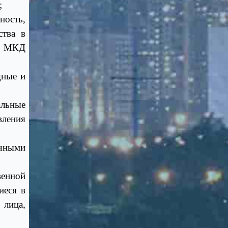
;
ность,
ства в
ии МКД
щные и
альные
вления
чными
венной
иеся в
 лица,