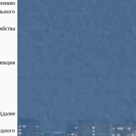
чению
льного
йства
екция
(далее
щного