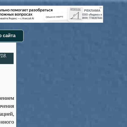
 сайта
/18.
ением
ючения
ацией,
онного