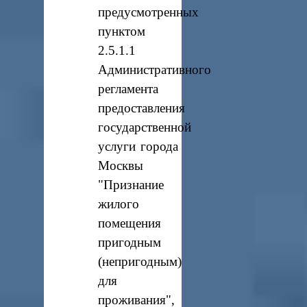
предусмотренных
пунктом
2.5.1.1
Административного
регламента
предоставления
государственной
услуги города
Москвы
"Признание
жилого
помещения
пригодным
(непригодным)
для
проживания",