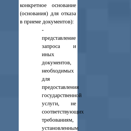
конкретное основание
(основания) для отказа
в приеме документов):
-
представление
запроса и
иных
документов,
необходимых
для
предоставления
государственной
услуги, не
соответствующих
требованиям,
установленным