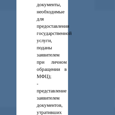
документы,
необходимые
для
предоставления
государственной
услуги,
поданы
заявителем
при личном
обращении в
МФЦ);
-
представление
заявителем
документов,
утративших