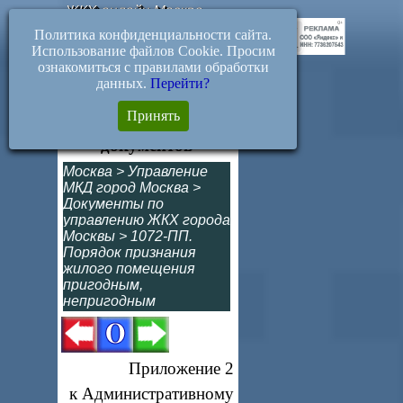
ЖКХ-онлайн.Москва
Политика конфиденциальности сайта.
Использование файлов Cookie. Просим
ознакомиться с правилами обработки
данных.
Перейти?
Прил. 2. Решение об
Принять
отказе в приеме
документов
Москва
>
Управление
МКД город Москва
>
Документы по
управлению ЖКХ города
Москвы
>
1072-ПП.
Порядок признания
жилого помещения
пригодным,
непригодным
Приложение 2
к Административному