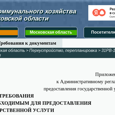
ммунального хозяйства 
овской области
Московская область
Посетителю
Требования к документам
ская область
>
Переустройство, перепланировка
>
31РВ-1
и
Приложе
к Административному регл
предоставления государственной 
ТРЕБОВАНИЯ
БХОДИМЫМ ДЛЯ ПРЕДОСТАВЛЕНИЯ
РСТВЕННОЙ УСЛУГИ