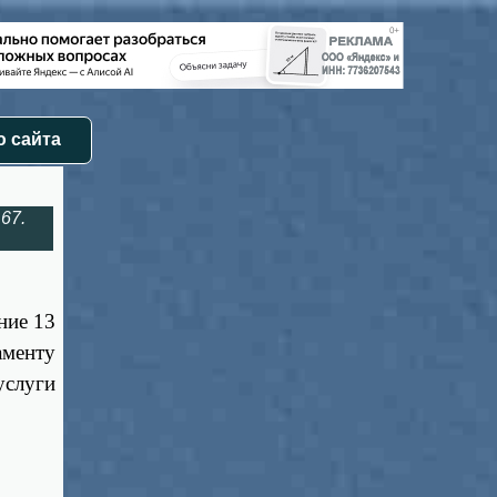
 сайта
67.
ние 13
аменту
услуги