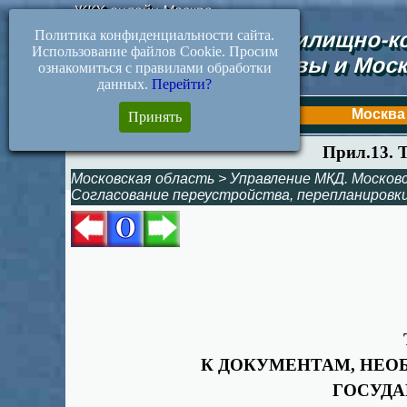
ЖКХ-онлайн.Москва
Политика конфиденциальности сайта.
Документы жилищно-ко
Использование файлов Cookie. Просим
Москвы и Моск
ознакомиться с правилами обработки
данных.
Перейти?
Первая
Москва
Принять
Прил.13. 
Московская область
>
Управление МКД. Москов
Согласование переустройства, перепланировк
К ДОКУМЕНТАМ, НЕО
ГОСУДА