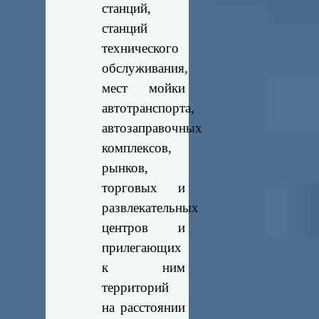
станций,
станций
технического
обслуживания,
мест мойки
автотранспорта,
автозаправочных
комплексов,
рынков,
торговых и
развлекательных
центров и
прилегающих
к ним
территорий
на расстоянии