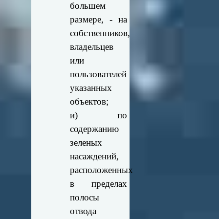
большем
размере, - на
собственников,
владельцев
или
пользователей
указанных
объектов;
и) по
содержанию
зеленых
насаждений,
расположенных
в пределах
полосы
отвода