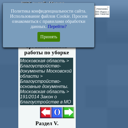
ЖКХ-онлайн.Москва
Политика конфиденциальности сайта.
Использование файлов Cookie. Просим
ознакомиться с правилами обработки
данных.
Перейти?
Статья 68. Лица,
Принять
обязанные
организовывать
работы по уборке
Московская область
>
Благоустройство-
документы Московской
области
>
Благоустройство-
основные документы.
Московская область
>
191/2014 Закон о
благоустройстве в МО
Раздел V.