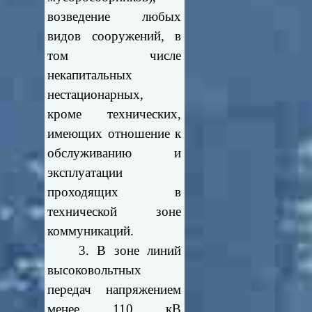
возведение любых
видов сооружений, в
том числе
некапитальных
нестационарных,
кроме технических,
имеющих отношение к
обслуживанию и
эксплуатации
проходящих в
технической зоне
коммуникаций.
3. В зоне линий
высоковольтных
передач напряжением
менее 110 кВ