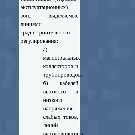
эксплуатационных)
зон, выделяемые
линиями
градостроительного
регулирования:
а)
магистральных
коллекторов и
трубопроводов;
б) кабелей
высокого и
низкого
напряжения,
слабых токов,
линий
высоковольтных