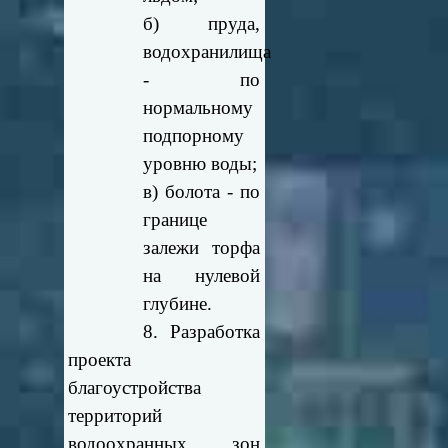
б) пруда,
водохранилища
- по
нормальному
подпорному
уровню воды;
в) болота - по
границе
залежи торфа
на нулевой
глубине.
8. Разработка
проекта
благоустройства
территорий
водоохранных зон