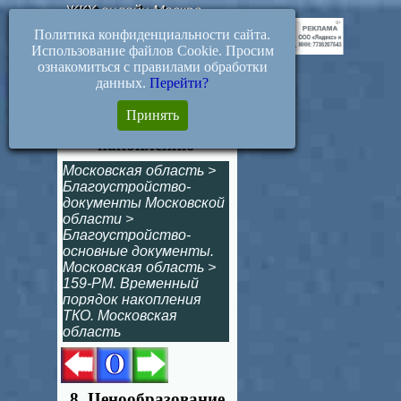
ЖКХ-онлайн.Москва
Политика конфиденциальности сайта.
Использование файлов Cookie. Просим
ознакомиться с правилами обработки
данных.
Перейти?
Ценообразование
Принять
услуги по
накоплению
Московская область
>
Благоустройство-
документы Московской
области
>
Благоустройство-
основные документы.
Московская область
>
159-РМ. Временный
порядок накопления
ТКО. Московская
область
8. Ценообразование