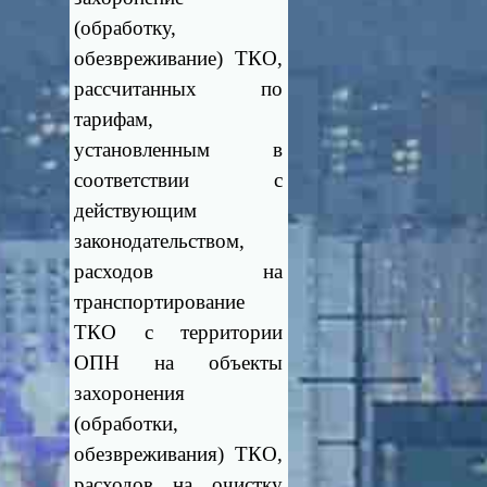
(обработку,
обезвреживание) ТКО,
рассчитанных по
тарифам,
установленным в
соответствии с
действующим
законодательством,
расходов на
транспортирование
ТКО с территории
ОПН на объекты
захоронения
(обработки,
обезвреживания) ТКО,
расходов на очистку