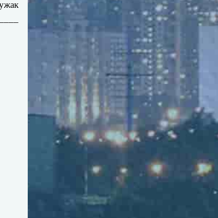
ружак
____