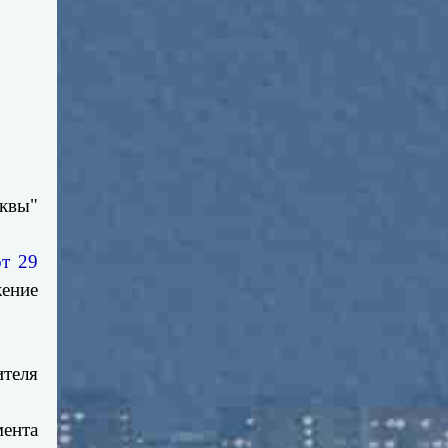
сквы"
от 29
жение
теля
мента