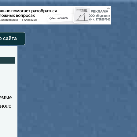
 сайта
емые
ного