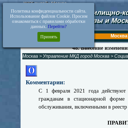
ЖКХ-онлайн.Москва
Политика конфиденциальности сайта.
Документы жилищно-ко
Использование файлов Cookie. Просим
Москвы и Моск
ознакомиться с правилами обработки
данных.
Перейти?
Первая
Москва
Принять
48. Внесение изменени
Москва
>
Управление МКД город Москва
>
Социа
Комментарии:
С 1 февраля 2021 года действуют 
гражданам в стационарной форме 
обслуживания, включенными в реестр
ПРАВИ