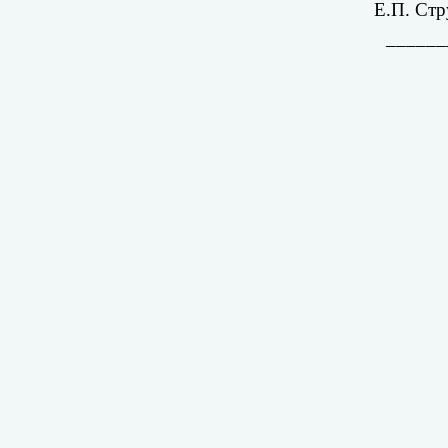
Е.П. Ст
______