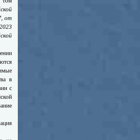
 том
йской
7, от
 2023
ской
ении
уются
димые
ва в
вии с
ской
ание
зация