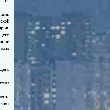
я не
ствии
ской
аров,
бщего
ации
омах
щего
ителя
мента
осквы