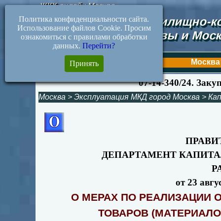
ЖКХ-онлайн.Москва
Политика конфиденциальности сайта.
Документы жилищно-ко
Использование файлов Cookie. Просим
Москвы и Моск
ознакомиться с правилами обработки
данных.
Перейти?
Первая
Москва
Принять
07-14-340/24. Зак
Москва
>
Эксплуатация МКД город Москва
>
Ка
ПРАВИ
ДЕПАРТАМЕНТ КАПИТА
Р
от 23 авгу
О МЕРАХ ПО РЕАЛИЗАЦИИ 
ТОВАРОВ (МАТЕРИАЛО