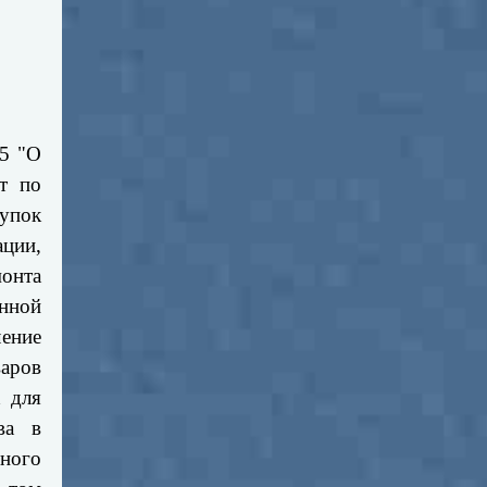
15 "О
т по
купок
ации,
онта
нной
ение
аров
х для
ва в
ьного