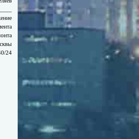
еляев
____
ение
мента
монта
сквы
40/24