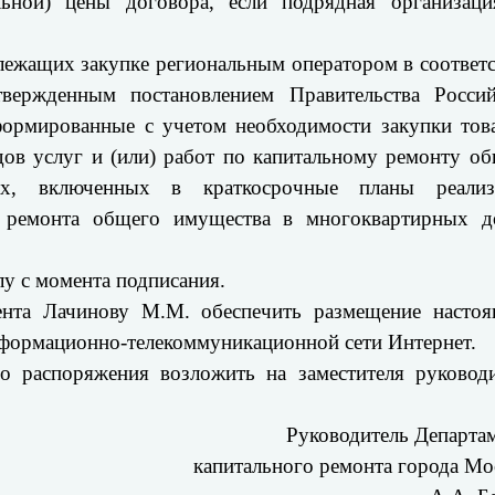
льной) цены договора, если подрядная организаци
лежащих закупке региональным оператором в соответ
вержденным постановлением Правительства Россий
формированные с учетом необходимости закупки тов
дов услуг и (или) работ по капитальному ремонту о
х, включенных в краткосрочные планы реализ
о ремонта общего имущества в многоквартирных д
лу с момента подписания.
мента Лачинову М.М. обеспечить размещение настоя
нформационно-телекоммуникационной сети Интернет.
о распоряжения возложить на заместителя руковод
Руководитель Департа
капитального ремонта города М