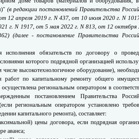
ирном доме товаров (материалов и оборудования, в
)"
(в редакции постановлений Правительства Росси
т 12 апреля 2019 г. N 437, от 10 июля 2020 г. N 101
021 г. N 1917, от 5 мая 2022 г. N 813, от 12 октября
62) (далее - постановление Правительства Россий
ия исполнения обязательств по договору о провед
 условиями которого подрядной организацией использ
м числе высокотехнологичное оборудование), необхо
ия работ по капитальному ремонту общего имущест
 осуществлена региональным оператором в соответст
ержденным постановлением Правительства Россий
если региональным оператором установлено требов
дении капитального ремонта), составляет:
аксимальной) цены договора, если подрядная органи
ре аванса;