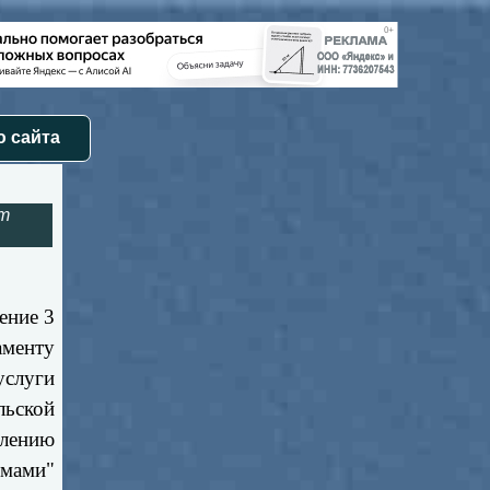
 сайта
нт
ение 3
аменту
услуги
льской
влению
омами"