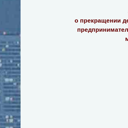
о прекращении дейст
предпринимательско
многоква