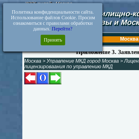
ЖКХ-онлайн.Москва
Политика конфиденциальности сайта.
Документы жилищно-ко
Использование файлов Cookie. Просим
Москвы и Моск
ознакомиться с правилами обработки
данных.
Перейти?
Первая
Москва
Принять
Приложение 3. Заявле
Москва
>
Управление МКД город Москва
>
Лицен
лицензироваания по управлению МКД