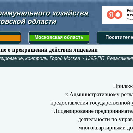
ммунального хозяйства 
овской области
Московская область
Посетителю
ние о прекращении действия лицензии
зирование, контроль. Город Москва
>
1395-ПП. Регаламе
Прилож
к Административному регл
предоставления государственной 
"Лицензирование предпринимате
деятельности по упра
многоквартирными д