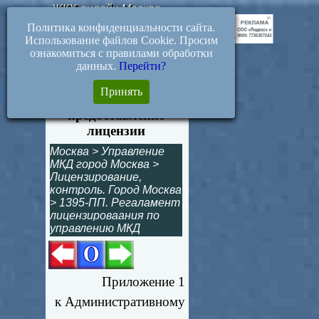
ЖКХ-онлайн.Москва
Политика конфиденциальности сайта.
Использование файлов Cookie. Просим
ознакомиться с правилами обработки
данных.
Перейти?
Приложение 1.
Принять
Заявление на
предоставление
лицензии
Москва
>
Управление
МКД город Москва
>
Лицензирование,
контроль. Город Москва
>
1395-ПП. Регаламент
лицензироваания по
управлению МКД
Приложение 1
к Административному