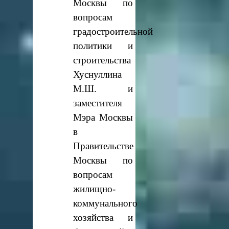
Москвы по
вопросам
градостроительной
политики и
строительства
Хуснуллина
М.Ш. и
заместителя
Мэра Москвы
в
Правительстве
Москвы по
вопросам
жилищно-
коммунального
хозяйства и