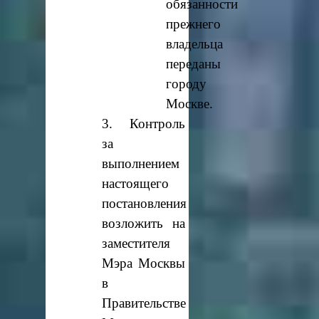
обязанности
прежнего
владельца
переданы
городу
Москве.
3. Контроль
за
выполнением
настоящего
постановления
возложить на
заместителя
Мэра Москвы
в
Правительстве