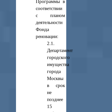
Программы в
соответствии
с планом
деятельности
Фонда
реновации:
2.1.
Департамент
городского
имущества
города
Москвы
в срок
не
позднее
15