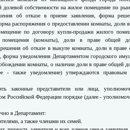
й долевой собственности на жилое помещение по ры
ешения об отказе в приеме заявления, форма реш
орма распоряжения о предоставлении комнаты, доли в
омещение по договору купли-продажи жилого поме
 помещения (комнаты), доли в праве общей до
решения об отказе в выкупе комнаты, доли в праве
, форма уведомления Департаментом городского иму
вобождении комнаты, о наличии доли в праве общей д
ее - также уведомление) утверждаются правовым
лять законные представители или лица, уполномо
вом Российской Федерации порядке (далее - уполномо
чно в Департамент:
ителями, а также членами их семей.
х личность заявителя и всех членов семьи заявителя,