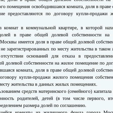
го помещения освободившаяся комната, доля в праве
ние предоставляются по договору купли-продажи 
комнат в коммунальной квартире, в которой нах
 долей в праве общей долевой собственности на
 Москвы имеется доля в праве общей долевой собстве
 не зарегистрированных по месту жительства в таком
отсутствии оснований для отказа в предоставле
ей долевой собственности на жилое помещение по до
шаяся комната, доля в праве общей долевой собстве
договору купли-продажи жилого помещения собстве
есту жительства в данных жилых помещениях.
зованием средств материнского (семейного) капитала
ность родителей, детей (в том числе первого, вт
ределением размера долей по соглашению.
вшейся комнаты из жилищного фонда города Мос