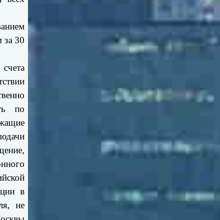
ванием
 за 30
 счета
ствии
твенно
ть по
ржащие
одачи
щение,
онного
ийской
ации в
ля, не
осквы