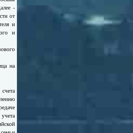
алее -
сти от
теля и
ого и
зового
ица на
 счета
слению
редаче
 учета
ийской
 семьи