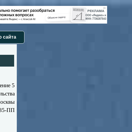
 сайта
ение 5
льства
осквы
285-ПП