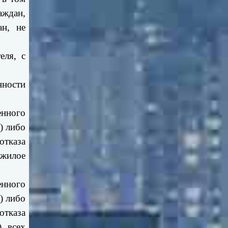
аждан,
ан, не
еля, с
нности
енного
) либо
отказа
 жилое
енного
) либо
отказа
) всех