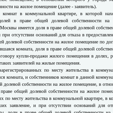
ности на жилое помещение (далее - заявитель).
комнат в коммунальной квартире, в которой нах
 долей в праве общей долевой собственности на
 Москвы имеется доля в праве общей долевой собстве
 при отсутствии оснований для отказа в предоставле
ей долевой собственности на жилое помещение по до
шаяся комната, доля в праве общей долевой собстве
оговору купли-продажи жилого помещения в долях, 
 таких заявителей на жилые помещения.
арегистрированных по месту жительства в коммун
яся комната, и собственников комнат в данной коммун
ей долевой собственности на жилое помещение, в отн
 праве общей долевой собственности на жилое поме
ых по месту жительства в коммунальной квартире, в к
ших заявление, и при отсутствии оснований для от
ты, доли в праве общей долевой собственности на