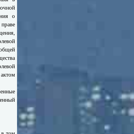
ночной
ения о
 праве
щения,
левой
 общей
щества
олевой
 актом
ченные
ченный
 в том