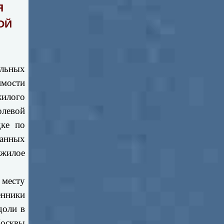
Я
ОЙ
ТИ
альных
имости
жилого
левой
дке по
анных
 жилое
 месту
енники
доли в
Москвы