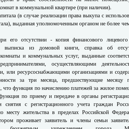
омнат в коммунальной квартире (при наличии).
апитала (в случае реализации права выкупа с использо
тала), выданная уполномоченным органом не более чем
и его отсутствии - копия финансового лицевого
 выписка из домовой книги, справка об отсут
 комнаты и коммунальных услуг, выданные соответс
предпринимателями, осуществляющими деятельнос
и, или ресурсоснабжающими организациями и соде
нности за три месяца, предшествующие месяцу п
и, что функция по начислению платежей за жилое поме
функция по приему и передаче в органы регистраци
и снятия с регистрационного учета граждан Росс
о месту жительства в пределах Российской Федер
ором проживает заявитель и члены семьи заявите
нным бюджетным учреждением города М