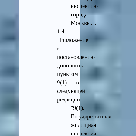
инспекцию
города
Москвы.".
1.4.
Приложение
к
постановлению
дополнить
пунктом
9(1) в
следующей
редакции:
"9(1).
Государственная
жилищная
инспекция