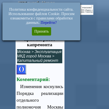
ЖКХ-онлайн.Москва
Политика конфиденциальности сайта.
Использование файлов Cookie. Просим
ознакомиться с правилами обработки
данных.
Перейти?
612-ПП. Участие в
Принять
работе комиссий при
приемке работ
капремонта
Москва
>
Эксплуатация
МКД город Москва
>
Капитальный ремонт
Комментарий:
Изменения коснулись
Порядка реализации
о
тдельного
полномочия Москвы