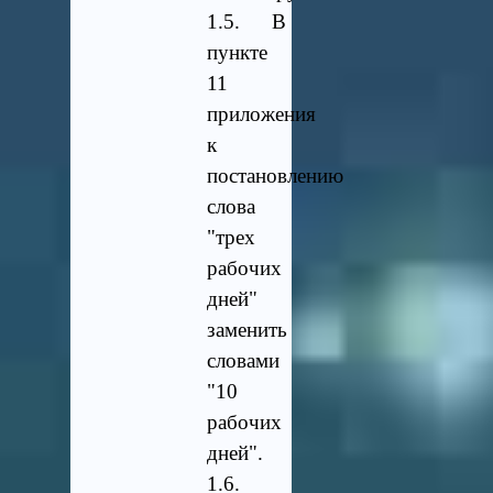
1.5. В
пункте
11
приложения
к
постановлению
слова
"трех
рабочих
дней"
заменить
словами
"10
рабочих
дней".
1.6.