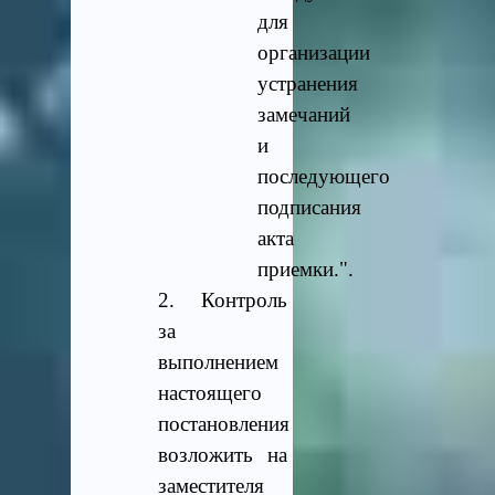
для
организации
устранения
замечаний
и
последующего
подписания
акта
приемки.".
2. Контроль
за
выполнением
настоящего
постановления
возложить на
заместителя