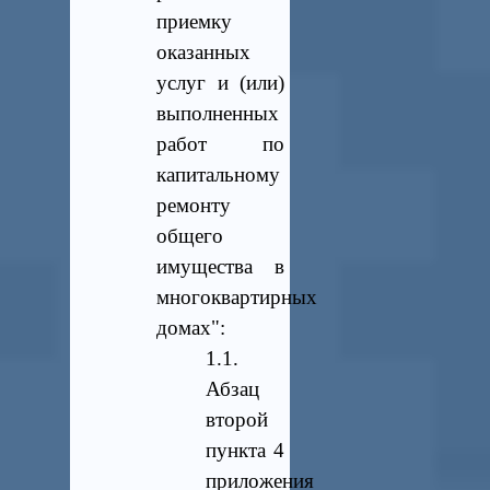
приемку
оказанных
услуг и (или)
выполненных
работ по
капитальному
ремонту
общего
имущества в
многоквартирных
домах":
1.1.
Абзац
второй
пункта 4
приложения