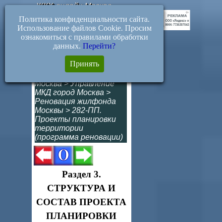
ЖКХ-онлайн.Москва
Политика конфиденциальности сайта.
Использование файлов Cookie. Просим
ознакомиться с правилами обработки
данных.
Перейти?
Структура и состав
Принять
проекта планировки
Москва
>
Управление
МКД город Москва
>
Реновация жилфонда
Москвы
>
282-ПП.
Проекты планировки
территории
(программа реновации)
Раздел 3.
СТРУКТУРА И
СОСТАВ ПРОЕКТА
ПЛАНИРОВКИ