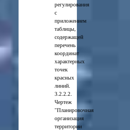
регулирования
с
приложением
таблицы,
содержащей
перечень
координат
характерных
точек
красных
линий.
3.2.2.2.
Чертеж
"Планировочная
организация
территории