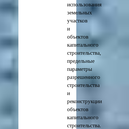
использования
земельных
участков
и
объектов
капитального
строительства,
предельные
параметры
разрешенного
строительства
и
реконструкции
объектов
капитального
строительства.