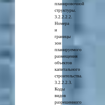
планировочной
структуры.
3.2.2.2.2.
Номера
и
границы
зон
планируемого
размещения
объектов
капитального
строительства.
3.2.2.2.3.
Коды
видов
разрешенного