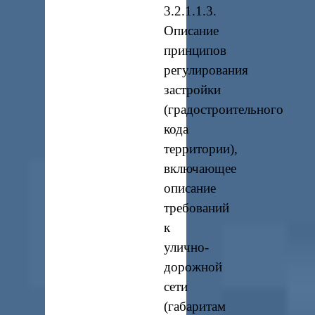
3.2.1.1.3.
Описание
принципов
регулирования
застройки
(градостроительного
кода
территории),
включающее
описание
требований
к
улично-
дорожной
сети
(габаритам