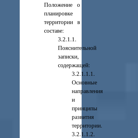
Положение о
планировке
территории в
составе:
3.2.1.1.
Пояснительной
записки,
содержащей:
3.2.1.1.1.
Основные
направления
и
принципы
развития
территории.
3.2.1.1.2.