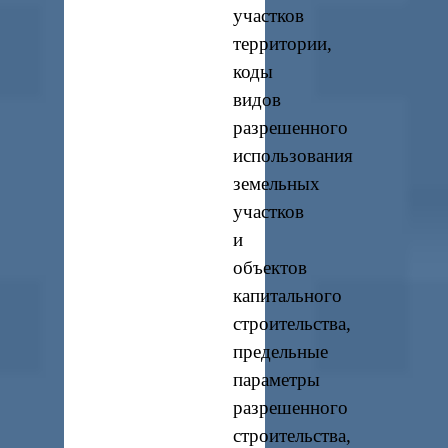
участков
территории,
коды
видов
разрешенного
использования
земельных
участков
и
объектов
капитального
строительства,
предельные
параметры
разрешенного
строительства,