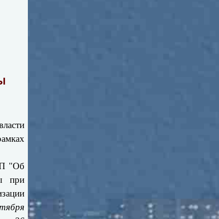
Ы
власти
рамках
ПП "Об
ы при
изации
нтября