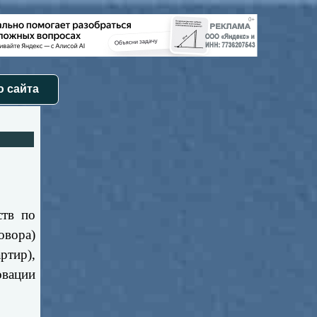
 сайта
ств по
овора)
тир),
овации