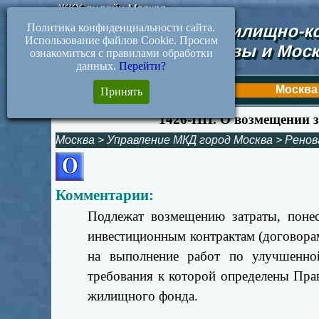
ЖКХ-онлайн.Москва
Политика конфиденциальности сайта.
Документы жилищно-ко
Использование файлов Cookie. Просим
Москвы и Моск
ознакомиться с правилами обработки
данных.
Перейти?
Первая
Москва
Принять
1426-ПП. О возмещении з
Москва
>
Управление МКД город Москва
>
Ренов
Комментарии:
Подлежат возмещению затраты, понес
инвестиционным контрактам (договорам
на выполнение работ по улучшенно
требования к которой определены Пр
жилищного фонда.
_________