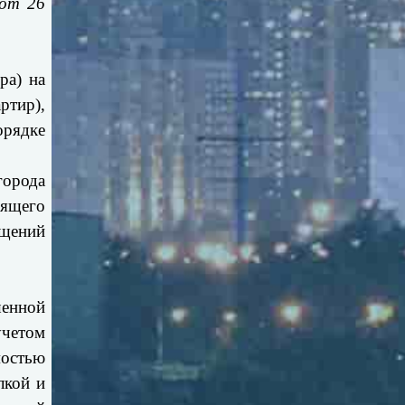
 от 26
ра) на
ртир),
орядке
города
оящего
ещений
шенной
учетом
мостью
лкой и