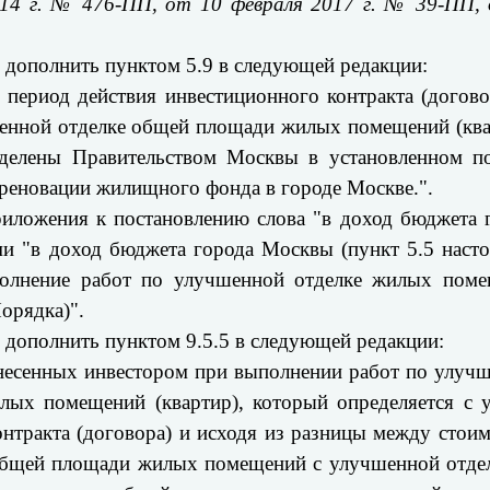
014 г. № 476-ПП, от 10 февраля 2017 г. № 39-ПП,
 дополнить пунктом 5.9 в следующей редакции:
в период действия инвестиционного контракта (догово
енной отделке общей площади жилых помещений (ква
еделены Правительством Москвы в установленном п
реновации жилищного фонда в городе Москве.".
приложения к постановлению слова "в доход бюджета 
ами "в доход бюджета города Москвы (пункт 5.5 наст
ыполнение работ по улучшенной отделке жилых пом
Порядка)".
 дополнить пунктом 9.5.5 в следующей редакции:
понесенных инвестором при выполнении работ по улуч
ых помещений (квартир), который определяется с 
онтракта (договора) и исходя из разницы между стои
общей площади жилых помещений с улучшенной отде