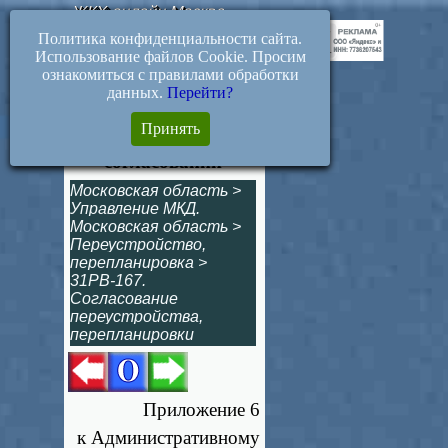
ЖКХ-онлайн.Москва
Политика конфиденциальности сайта.
Использование файлов Cookie. Просим
ознакомиться с правилами обработки
данных.
Перейти?
Прил.6. Форма
Принять
решения об отказе в
согласовании
Московская область
>
Управление МКД.
Московская область
>
Переустройство,
перепланировка
>
31РВ-167.
Согласование
переустройства,
перепланировки
Приложение 6
к Административному