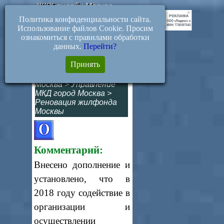
ЖКХ-онлайн.Москва
Политика конфиденциальности сайта.
Использование файлов Cookie. Просим
ознакомиться с правилами обработки
данных.
Перейти?
577-ПП. Переселение
Принять
граждан по заявкам.
Москва
>
Управление
МКД город Москва
>
Реновация жилфонда
Москвы
Комментарий:
Внесено дополнение и
установлено, что в
2018 году содействие в
организации и
осуществлении