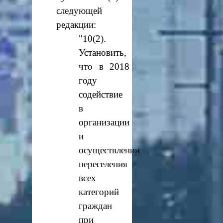
следующей
редакции:
"10(2).
Установить,
что в 2018
году
содействие
в
организации
и
осуществлении
переселения
всех
категорий
граждан
при