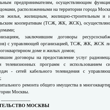
льным предпринимателям, осуществляющим функци
домами, расположенными на территории города Моск
иков жилья, жилищным, жилищно-строительным и 
ельским кооперативам (ТСЖ, ЖК, ЖСК), осуществля
домами;
низациям, заключившим договоры ресурсоснабж
сов) с управляющей организацией, ТСЖ, ЖК, ЖСК л
ногоквартирном доме и жилых домов;
чившим договоры на предоставление услуг радиовещ
ии телевизионных программ с использованием си
редач - сетей кабельного телевидения с управляю
;
питального ремонта общего имущества в многокварт
тории Москвы.
____________
ТЕЛЬСТВО МОСКВЫ