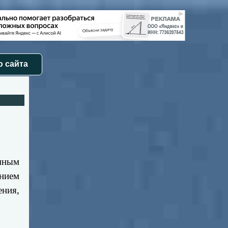
 сайта
мным
нием
ния,