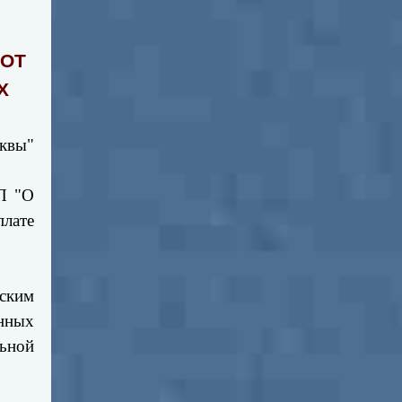
 ОТ
Х
сквы"
ПП "О
плате
ским
нных
льной