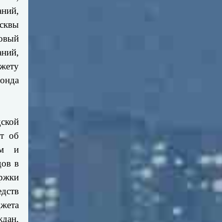
аний,
сквы
совый
ний,
джету
фонда
дской
ет об
ам и
дов в
ержки
едств
жета
дан,