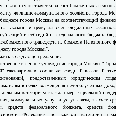
уг связи осуществляется за счет бюджетных ассигнов
менту жилищно-коммунального хозяйства города Мо
 бюджете города Москвы на соответствующий финан
на указанные цели, за счет бюджетных ассигнова
 субвенций и субсидий из федерального бюджета бю
 межбюджетного трансферта из бюджета Пенсионного 
жету города Москвы.".
ожить в следующей редакции:
арственное казенное учреждение города Москвы "Горо
" ежеквартально составляет сводный кассовый отч
игнований, предоставленных юридическим лиц
имателям в целях возмещения недополученных дохо
отдельным категориям граждан мер социальной подд
ия, коммунальных услуг и услуг связи, за счет ср
, средств федерального бюджета, средств бюд
сийской Федерации по каждой категории граж