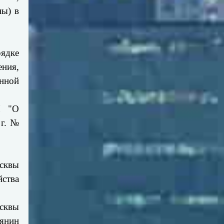
ны) в
рядке
ния,
нной
П "О
 г. №
осквы
ства
сквы
бянин