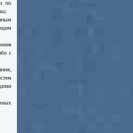
и по
вы;
иным
ющим
ения
ибо с
ания,
стем
щими
ирных