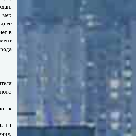
дан,
 мер
зднее
чет в
мент
орода
ителя
ного
ию к
29-ПП
ения,