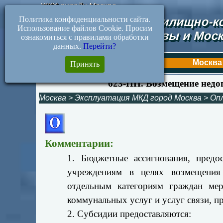
ЖКХ-онлайн.Москва
Политика конфиденциальности сайта.
Документы жилищно-ко
Использование файлов Cookie. Просим
Москвы и Моск
ознакомиться с правилами обработки
данных.
Перейти?
Первая
Москва
Принять
623-ПП. Возмещение недо
Москва
>
Эксплуатация МКД город Москва
>
Оп
Комментарии:
1. Бюджетные ассигнования, пред
учреждениям в целях возмещения
отдельным категориям граждан ме
коммунальных услуг и услуг связи, пр
2.
Субсидии предоставляются: