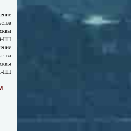
____
ение
ьства
сквы
23-ПП
ение
ьства
сквы
11-ПП
М