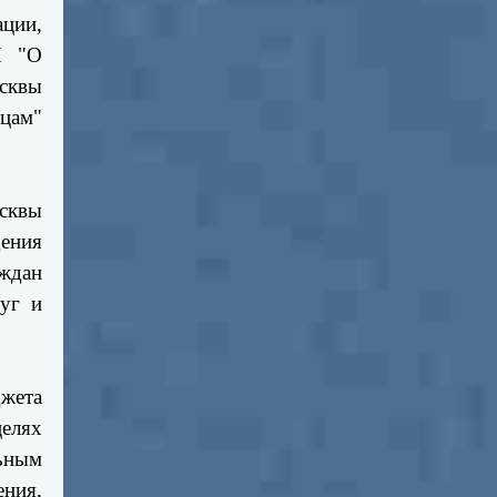
ации,
П "О
сквы
цам"
сквы
ения
аждан
уг и
джета
елях
ьным
ния,