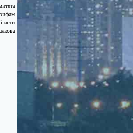
митета
арифам
бласти
шакова