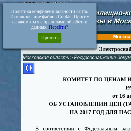
ЖКХ-онлайн.Москва
Политика конфиденциальности сайта.
Документы жилищно-ко
Использование файлов Cookie. Просим
Москвы и Моск
ознакомиться с правилами обработки
данных.
Перейти?
Первая
Москва
Принять
Электроснаб
Московская область
>
Ресурсоснабжение-доку
КОМИТЕТ ПО ЦЕНАМ 
Р
от 16 д
ОБ УСТАНОВЛЕНИИ ЦЕН (
НА 2017 ГОД ДЛЯ 
В соответствии с Федеральным за