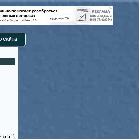
 сайта
тике",