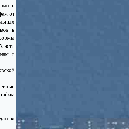
ании в
фам от
ельных
азов в
 формы
ласти
енам и
овской
евные
арифам
дателя