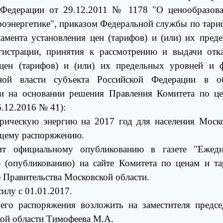
й Федерации от 29.12.2011 № 1178 "О ценообразов
троэнергетике", приказом Федеральной службы по тари
мента установления цен (тарифов) и (или) их пред
гистрации, принятия к рассмотрению и выдачи отк
 цен (тарифов) и (или) их предельных уровней и
ной власти субъекта Российской Федерации в об
 и на основании решения Правления Комитета по ц
6.12.2016 № 41):
трическую энергию на 2017 год для населения Моск
ящему распоряжению.
ит официальному опубликованию в газете "Ежедн
 (опубликованию) на сайте Комитета по ценам и т
е Правительства Московской области.
илу с 01.01.2017.
его распоряжения возложить на заместителя предсе
кой области Тимофеева М.А.