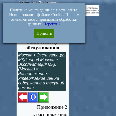
ЖКХ-онлайн.Москва
Политика конфиденциальности сайта.
Использование файлов Cookie. Просим
ознакомиться с правилами обработки
данных.
Перейти?
2. Предельные цены
Принять
на услуги по
техническому
обслуживанию
Москва
>
Эксплуатация
МКД город Москва
>
Эксплуатация МКД
(Москва)
>
Распоряжение.
Утверждение цен на
содержание и текущий
ремонт
Приложение 2
к распоряжению