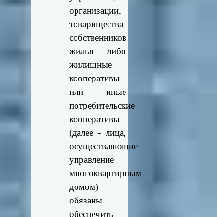
организации,
товарищества
собственников
жилья либо
жилищные
кооперативы
или иные
потребительские
кооперативы
(далее - лица,
осуществляющие
управление
многоквартирным
домом)
обязаны
обеспечить