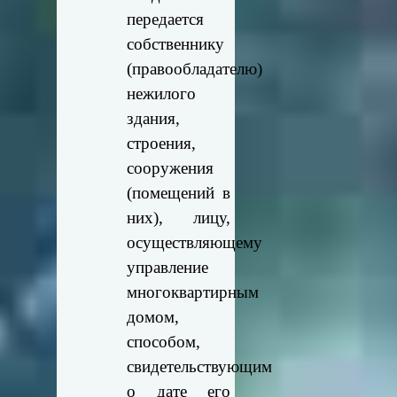
передается
собственнику
(правообладателю)
нежилого
здания,
строения,
сооружения
(помещений в
них), лицу,
осуществляющему
управление
многоквартирным
домом,
способом,
свидетельствующим
о дате его