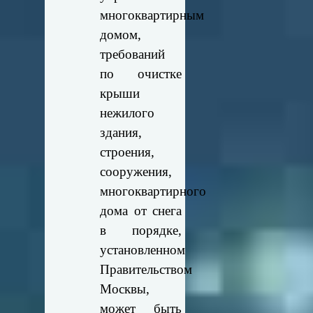
многоквартирным
домом,
требований
по очистке
крыши
нежилого
здания,
строения,
сооружения,
многоквартирного
дома от снега
в порядке,
установленном
Правительством
Москвы,
может быть