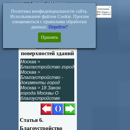
ЖКХ-онлайн.Москва
Политика конфиденциальности сайта.
Использование файлов Cookie. Просим
ознакомиться с правилами обработки
данных.
Перейти?
Статья 6.
Принять
Благоустройство
внешних
поверхностей зданий
Москва
>
Благоустройство город
Москва
>
Благоустройство -
документы город
Москва
>
18 Закон
города Москвы О
благоустройстве
Статья 6.
Благоустройство