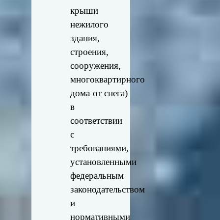
крыши
нежилого
здания,
строения,
сооружения,
многоквартирного
дома от снега)
в
соответствии
с
требованиями,
установленными
федеральным
законодательством
и
нормативными