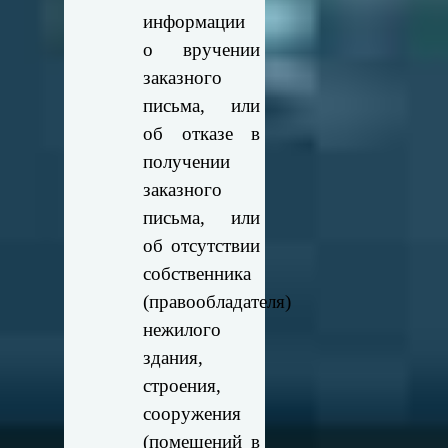
информации
о вручении
заказного
письма, или
об отказе в
получении
заказного
письма, или
об отсутствии
собственника
(правообладателя)
нежилого
здания,
строения,
сооружения
(помещений в