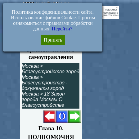
ЖКХ-онлайн.Москва
Политика конфиденциальности сайта.
Использование файлов Cookie. Просим
ознакомиться с правилами обработки
данных.
Перейти?
Статья 27.
Принять
Полномочия
органов местного
самоуправления
Москва
>
Благоустройство город
Москва
>
Благоустройство -
документы город
Москва
>
18 Закон
города Москвы О
благоустройстве
Глава 10.
ПОЛНОМОЧИЯ