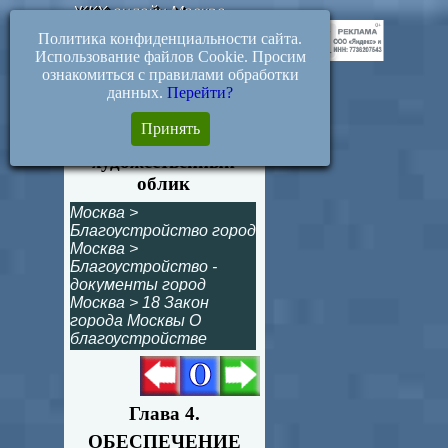
ЖКХ-онлайн.Москва
Политика конфиденциальности сайта.
Использование файлов Cookie. Просим
ознакомиться с правилами обработки
данных.
Перейти?
Статья 12. Внешний
Принять
архитектурно-
художественный
облик
Москва
>
Благоустройство город
Москва
>
Благоустройство -
документы город
Москва
>
18 Закон
города Москвы О
благоустройстве
Глава 4.
ОБЕСПЕЧЕНИЕ