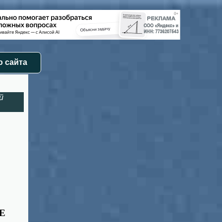
 сайта
й
Е