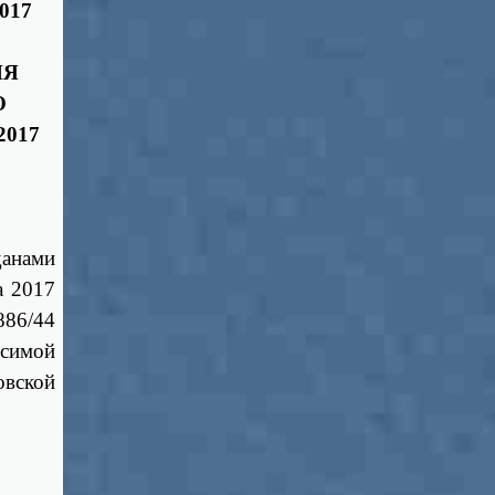
017
ИЯ
О
017
данами
а 2017
886/44
симой
овской