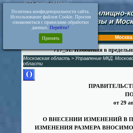
ЖКХ-онлайн.Москва
Политика конфиденциальности сайта.
Документы жилищно-ко
Использование файлов Cookie. Просим
Москвы и Моск
ознакомиться с правилами обработки
данных.
Перейти?
Первая
Москва
Принять
717_31. Изменения в предель
Московская область
>
Управление МКД. Москов
области
ПРАВИТЕЛЬСТ
П
от 29 а
О ВНЕСЕНИИ ИЗМЕНЕНИЙ В 
ИЗМЕНЕНИЯ РАЗМЕРА ВНОСИМ