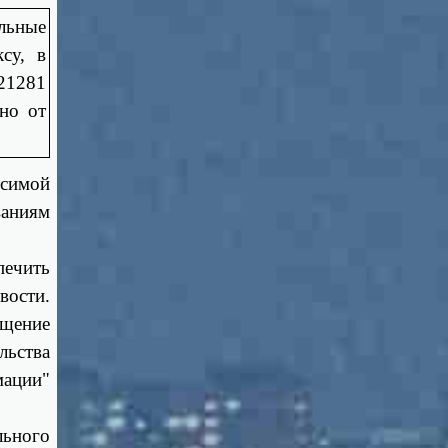
льные
су, в
21281
но от
осимой
аниям
ечить
вости.
ещение
льства
ации"
льного