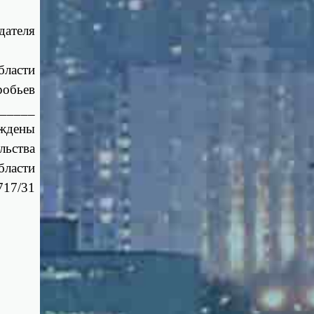
дателя
бласти
робьев
_____
ждены
льства
бласти
717/31