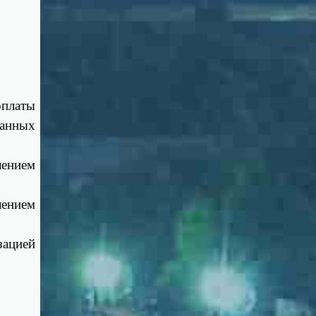
оплаты
ванных
ением
.
ением
ацией