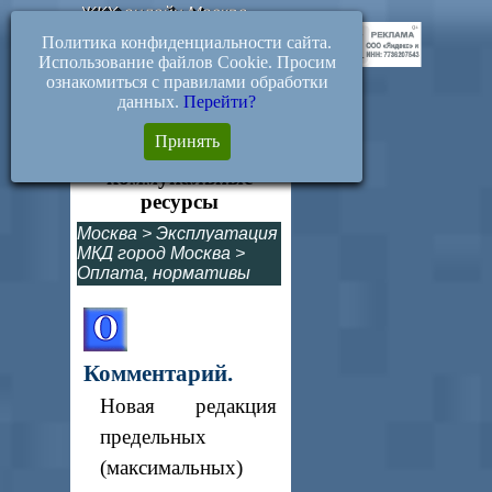
ЖКХ-онлайн.Москва
Политика конфиденциальности сайта.
Использование файлов Cookie. Просим
ознакомиться с правилами обработки
данных.
Перейти?
717-Р. О предельных
Принять
индексах платы за
коммунальные
ресурсы
Москва
>
Эксплуатация
МКД город Москва
>
Оплата, нормативы
Комментарий.
Новая редакция
предельных
(максимальных)