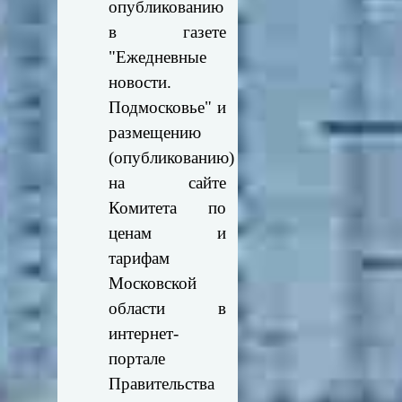
опубликованию
в газете
"Ежедневные
новости.
Подмосковье" и
размещению
(опубликованию)
на сайте
Комитета по
ценам и
тарифам
Московской
области в
интернет-
портале
Правительства