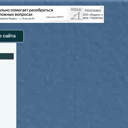
 сайта
Е