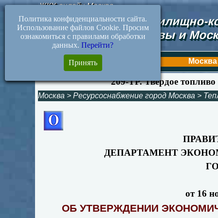
ЖКХ-онлайн.Москва
Политика конфиденциальности сайта.
Документы жилищно-ко
Использование файлов Cookie. Просим
Москвы и Моск
ознакомиться с правилами обработки
данных.
Перейти?
Первая
Москва
Принять
209-ТР. Твердое топливо 
Москва
>
Ресурсоснабжение город Москва
>
Теп
ПРАВИ
ДЕПАРТАМЕНТ ЭКОНО
Г
от 16 н
ОБ УТВЕРЖДЕНИИ ЭКОНОМИ