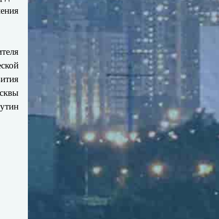
ения
ителя
еской
вития
сквы
Путин