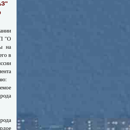
З"
О
вании
ПП "О
ны на
его в
иссии
мента
аю:
емое
рода
орода
рдое