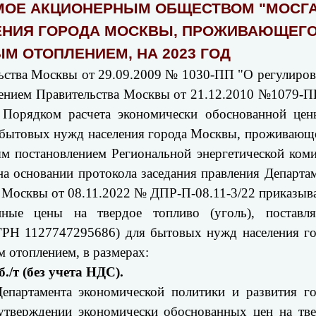
ЕМОЕ АКЦИОНЕРНЫМ ОБЩЕСТВОМ "МОСГА
ЕНИЯ ГОРОДА МОСКВЫ, ПРОЖИВАЮЩЕГ
М ОТОПЛЕНИЕМ, НА 2023 ГОД
льства Москвы от 29.09.2009 № 1030-ПП "О регулиро
влением Правительства Москвы от 21.12.2010 №1079-
, Порядком расчета экономически обоснованной це
ля бытовых нужд населения города Москвы, проживающ
м постановлением Региональной энергетической ком
на основании протокола заседания правления Департа
а Москвы от 08.11.2022 № ДПР-П-08.11-3/22 приказыв
нные цены на твердое топливо (уголь), поставля
Н 1127747295686) для бытовых нужд населения го
 отоплением, в размерах:
б./т (без учета НДС).
епартамента экономической политики и развития г
тверждении экономически обоснованных цен на тве