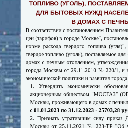
ТОПЛИВО (УГОЛЬ), ПОСТАВЛЯ
ДЛЯ БЫТОВЫХ НУЖД НАСЕЛ
В ДОМАХ С ПЕЧНЫ
В соответствии с постановлением Правите
цен (тарифов) в городе Москве", постано
норме расхода твердого топлива (угля)"
твердое топливо (уголь), поставляемое д
домах с печным отоплением, утвержденны
города Москвы от 29.11.2010 № 220/1, и 
экономической политики и развития город
1. Утвердить экономически обоснова
акционерным обществом "МОСГАЗ" (ОГР
Москвы, проживающего в домах с печным
с 01.01.2023 по 31.12.2023 - 25703,28 ру
2. Признать утратившим силу приказ Д
Москвы от 25.11.2021 № 223-ТР "Об у