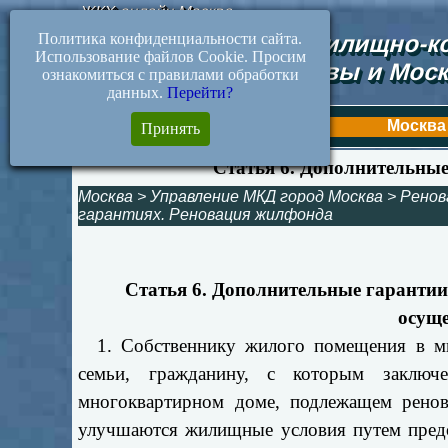
ЖКХ-онлайн.Москва
Политика конфиденциальности сайта.
Документы жилищно-ко
Использование файлов Cookie. Просим
Москвы и Моск
ознакомиться с правилами обработки
данных.
Перейти?
Первая
Москва
Принять
Статья 6. Дополнительны
Москва
>
Управление МКД город Москва
>
Ренов
гарантиях. Реновация жилфонда
Статья 6. Дополнительные гаранти
осуще
1. Собственнику жилого помещения в мн
семьи, гражданину, с которым заклю
многоквартирном доме, подлежащем ренов
улучшаются жилищные условия путем предо