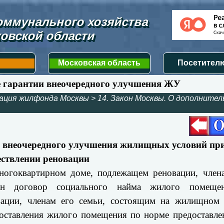
ммунального хозяйства 
овской области
Московская область
Посетителю
е гарантии внеочередного улучшения ЖУ
ация жилфонда Москвы
>
14. Закон Москвы. О дополните
и внеочередного улучшения жилищных условий пр
ствлении реновации
огоквартирном доме, подле
жащем реновации, член
чен договор социального найма жилого помеще
ации, членам его семьи, состоящим на жилищном 
ставления жилого помещения по норме предоставле