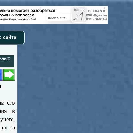
 сайта
льных
и
ам его
ния в
учете,
ния на