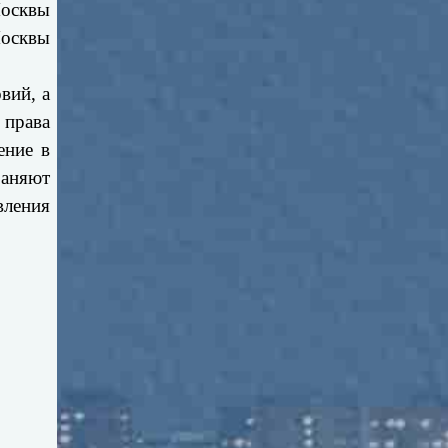
Москвы
Москвы
вий, а
 права
ение в
раняют
ления