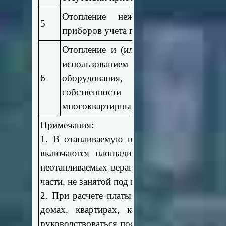
Отопление нежилых помещений п
5
приборов учета газа
Отопление и (или) выработка электри
использованием котельных всех тип
6
оборудования, находящихся в 
собственности собственников
многоквартирных домах
Примечания:
1. В отапливаемую площадь жилых помеще
включаются площади теплых чердаков и п
неотапливаемых веранд, балконов, лоджий, 
части, не занятой под мансарду.
2. При расчете платы за пользование при
домах, квартирах, комнатах), не оборуд
руководствоваться постановлением Правител