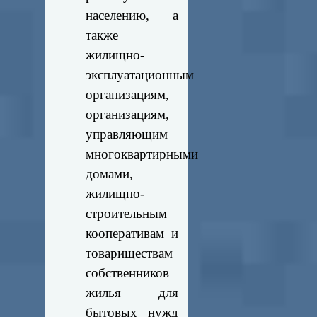
населению, а
также
жилищно-
эксплуатационным
организациям,
организациям,
управляющим
многоквартирными
домами,
жилищно-
строительным
кооперативам и
товариществам
собственников
жилья для
бытовых нужд