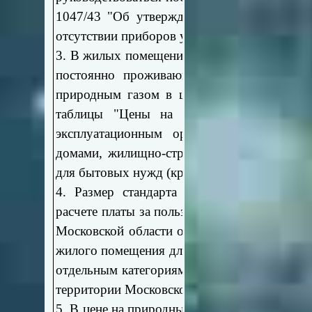
1047/43 "Об утверждении нормативов потр
отсутствии приборов учета газа".
3. В жилых помещениях (жилых домах, кварт
постоянно проживающих граждан и прибо
природным газом в целях отопления произ
таблицы "Цены на природный газ, реал
эксплуатационным организациям, органи
домами, жилищно-строительным кооператив
для бытовых нужд (кроме газа для арендат
4. Размер стандарта нормативной площа
расчете платы за пользование природным га
Московской области от 22.10.2009 №120/2
жилого помещения для предоставления субс
отдельным категориям граждан по оплате ж
территории Московской области".
5. В цене на природный газ учтены расходы