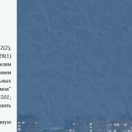
2(2),
28(1)
телям
нием
ьных
мов"
4501;
лнить
нную