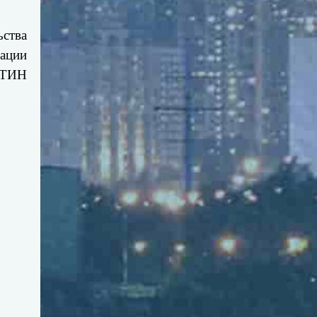
ьства
рации
ТИН