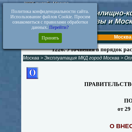
ЖКХ-онлайн.Москва
Политика конфиденциальности сайта.
Документы жилищно-ко
Использование файлов Cookie. Просим
Москвы и Моск
ознакомиться с правилами обработки
данных.
Перейти?
Первая
Москва
Принять
1226. Уточнения в порядок ра
Москва
>
Эксплуатация МКД город Москва
>
Оп
ПРАВИТЕЛЬСТВ
П
от 29
О ВНЕ