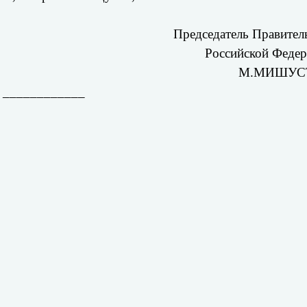
Председатель Правител
Российской Феде
М.МИШУС
____________