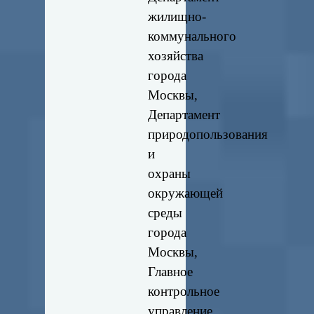
жилищно-
коммунального
хозяйства
города
Москвы,
Департамент
природопользования
и
охраны
окружающей
среды
города
Москвы,
Главное
контрольное
управление