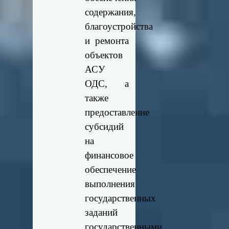
содержания,
благоустройства
и ремонта
объектов
АСУ
ОДС, а
также
предоставление
субсидий
на
финансовое
обеспечение
выполнения
государственных
заданий
государственными