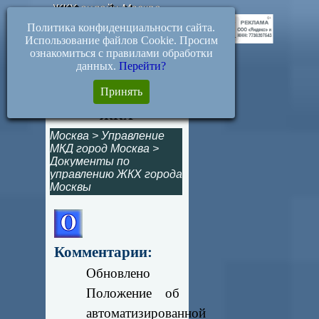
ЖКХ-онлайн.Москва
Политика конфиденциальности сайта.
Использование файлов Cookie. Просим
ознакомиться с правилами обработки
данных.
Перейти?
1189-ПП. Обновлено
Принять
Положение об ОДС
ЖКХ
Москва
>
Управление
МКД город Москва
>
Документы по
управлению ЖКХ города
Москвы
Комментарии:
Обновлено
Положение об
автоматизированной