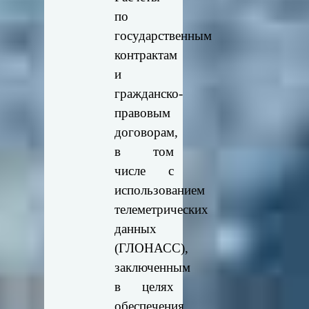
по
государственным
контрактам
и
гражданско-
правовым
договорам,
в том
числе с
использованием
телеметрических
данных
(ГЛОНАСС),
заключенным
в целях
обеспечения