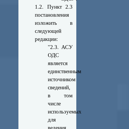
1.2. Пункт 2.3
постановления
изложить в
следующей
редакции:
"2.3. АСУ
ОДС
является
единственным
источником
сведений,
в том
числе
используемых
для
ведения