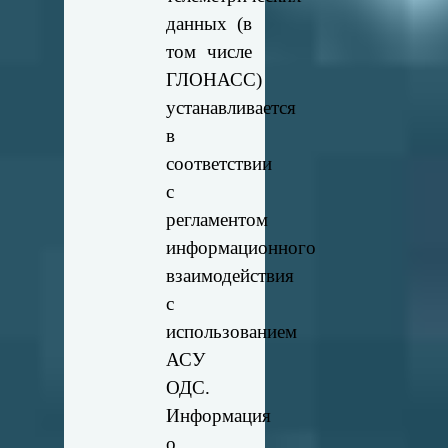
данных (в
том числе
ГЛОНАСС)
устанавливается
в
соответствии
с
регламентом
информационного
взаимодействия
с
использованием
АСУ
ОДС.
Информация
о