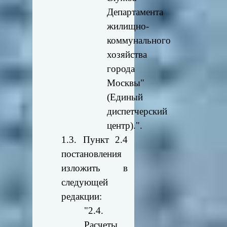
Департамента
жилищно-
коммунального
хозяйства
города
Москвы"
(Единый
диспетчерский
центр).".
1.3. Пункт 2.4
постановления
изложить в
следующей
редакции:
"2.4.
Расчеты