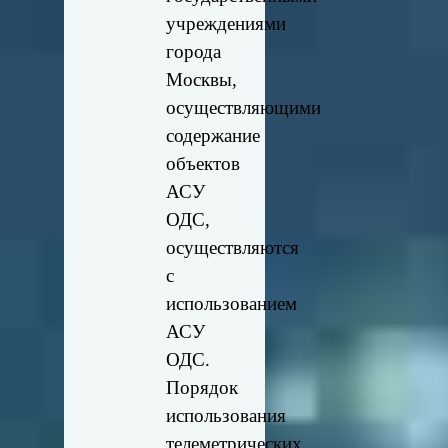
учреждениями
города
Москвы,
осуществляющими
содержание
объектов
АСУ
ОДС,
осуществляются
с
использованием
АСУ
ОДС.
Порядок
использования
телеметрических