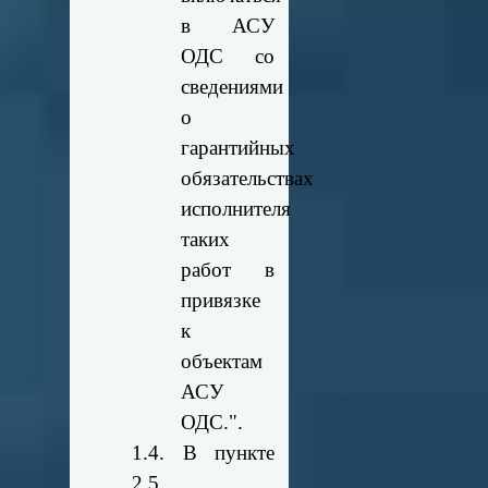
в АСУ
ОДС со
сведениями
о
гарантийных
обязательствах
исполнителя
таких
работ в
привязке
к
объектам
АСУ
ОДС.".
1.4. В пункте
2.5