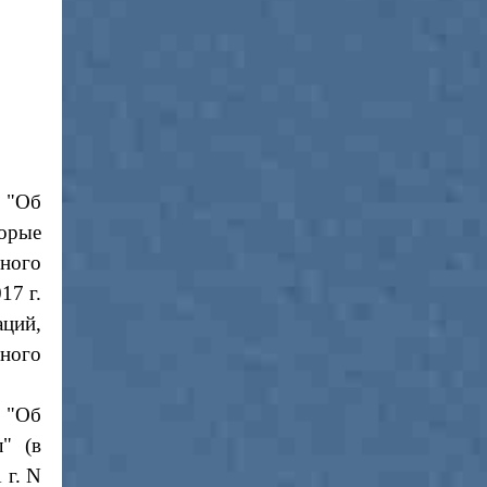
4
"Об
торые
ного
17 г.
аций,
ного
0 "Об
" (в
 г. N