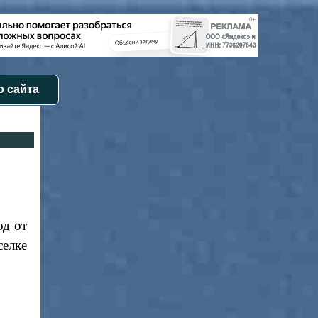
 сайта
од от
елке