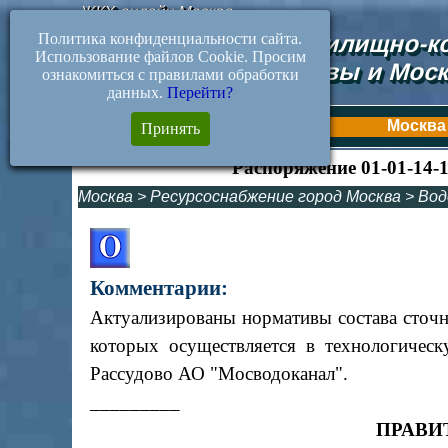
ЖКХ-онлайн.Москва
Политика конфиденциальности сайта.
Документы жилищно-ко
Использование файлов Cookie. Просим
Москвы и Моск
ознакомиться с правилами обработки
данных.
Перейти?
Первая
Москва
Принять
Распоряжение 01-01-14-
Москва
>
Ресурсоснабжение город Москва
>
Вод
Комментарии:
Актуализированы нормативы состава сточн
которых осуществляется в технологичес
Рассудово АО "Мосводоканал".
_________
ПРАВИ