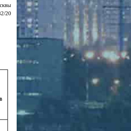
сквы
82/20