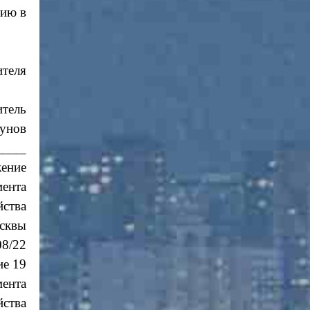
нию в
теля
итель
унов
____
ение
мента
йства
сквы
08/22
е 19
мента
йства